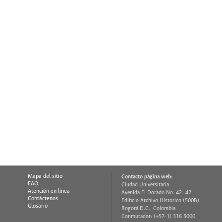
Mapa del sitio
Contacto página web:
FAQ
Ciudad Universitaria
Atención en línea
Avenida El Dorado No. 42- 42
Contáctenos
Edificio Archivo Historico (500B).
Glosario
Bogotá D.C., Colombia
Conmutador: (+57-1) 316 5000