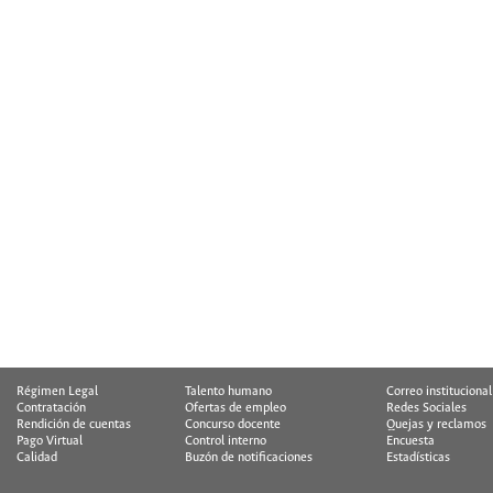
Régimen Legal
Talento humano
Correo institucional
Contratación
Ofertas de empleo
Redes Sociales
Rendición de cuentas
Concurso docente
Quejas y reclamos
Pago Virtual
Control interno
Encuesta
Calidad
Buzón de notificaciones
Estadísticas