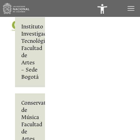
Panel
de
Instituto
Accesibilidad
Investigaciones
Tecnológicas
Facultad
de
Artes
– Sede
Bogotá
Conservatorio
de
Música
Facultad
de
Artes