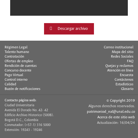
Descargar archivo
Régimen Legal
Correo institucional
Talento humano
Mapa del sitio
Contratación
Redes Sociales
Ofertas de empleo
FAQ
Rendición de cuentas
Quejas y reclamos
Concurso docente
Atención en línea
Pago Virtual
Encuesta
Control interno
Contáctenos
Calidad
Estadísticas
Buzón de notificaciones
Glosario
Contacto página web:
© Copyright 2019
Ciudad Universitaria
Algunos derechos reservados.
Avenida El Dorado No. 42- 42
patrimoniod_nal@unal.edu.co
Edificio Archivo Historico (500B).
Acerca de este sitio web
Bogotá D.C., Colombia
Actualización: 16/04/24
Conmutador: (+57-1) 316 5000
Extensión: 19243 - 19246