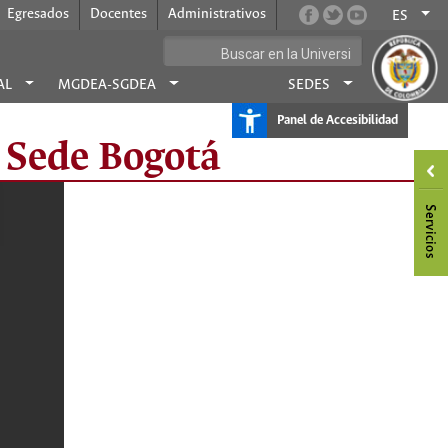
Egresados
Docentes
Administrativos
ES
AL
MGDEA-SGDEA
SEDES
Panel de Accesibilidad
- Sede Bogotá