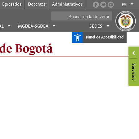
Egresados
Docentes
Administrativos
ES
AL
MGDEA-SGDEA
SEDES
Panel de Accesibilidad
ede Bogotá