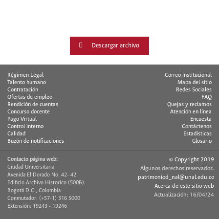
Descargar archivo
Régimen Legal
Correo institucional
Talento humano
Mapa del sitio
Contratación
Redes Sociales
Ofertas de empleo
FAQ
Rendición de cuentas
Quejas y reclamos
Concurso docente
Atención en línea
Pago Virtual
Encuesta
Control interno
Contáctenos
Calidad
Estadísticas
Buzón de notificaciones
Glosario
Contacto página web:
© Copyright 2019
Ciudad Universitaria
Algunos derechos reservados.
Avenida El Dorado No. 42- 42
patrimoniod_nal@unal.edu.co
Edificio Archivo Historico (500B).
Acerca de este sitio web
Bogotá D.C., Colombia
Actualización: 16/04/24
Conmutador: (+57-1) 316 5000
Extensión: 19243 - 19246