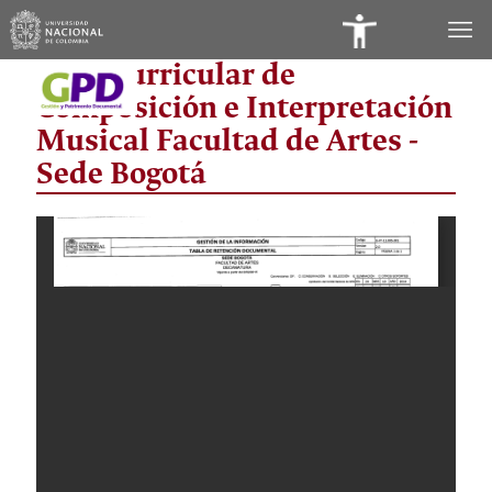
Panel
Área Curricular de
de
Composición e Interpretación
Accesibilidad
Musical Facultad de Artes -
Sede Bogotá