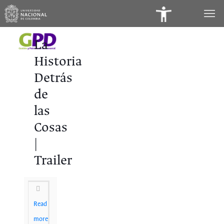
Panel
de
La
Accesibilidad
Historia
Detrás
de
las
Cosas
|
Trailer
Read
more