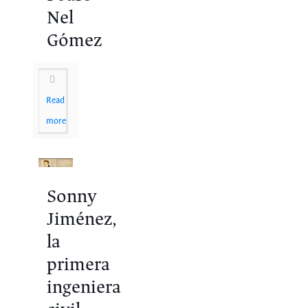
Nel
Gómez
Read
more
Sonny
Jiménez,
la
primera
ingeniera