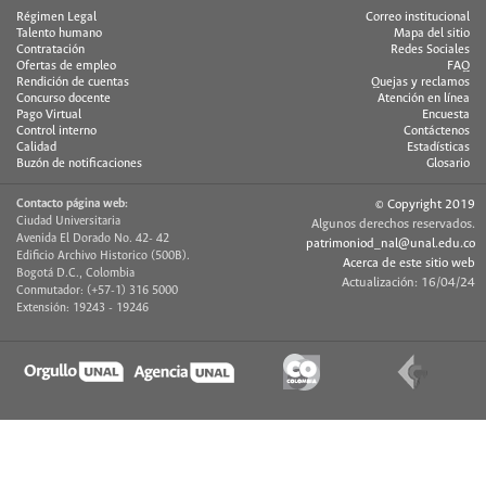
Régimen Legal
Correo institucional
Talento humano
Mapa del sitio
Contratación
Redes Sociales
Ofertas de empleo
FAQ
Rendición de cuentas
Quejas y reclamos
Concurso docente
Atención en línea
Pago Virtual
Encuesta
Control interno
Contáctenos
Calidad
Estadísticas
Buzón de notificaciones
Glosario
Contacto página web:
© Copyright 2019
Ciudad Universitaria
Algunos derechos reservados.
Avenida El Dorado No. 42- 42
patrimoniod_nal@unal.edu.co
Edificio Archivo Historico (500B).
Acerca de este sitio web
Bogotá D.C., Colombia
Actualización: 16/04/24
Conmutador: (+57-1) 316 5000
Extensión: 19243 - 19246