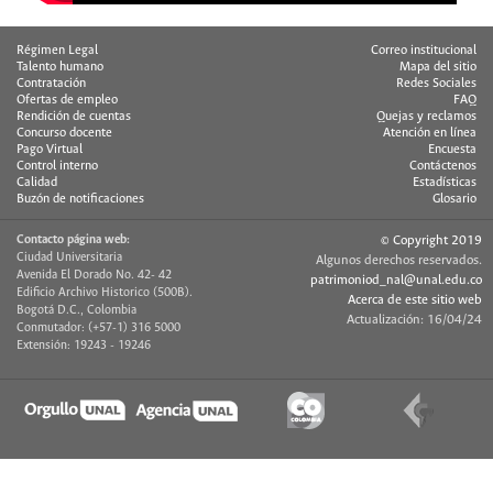
Régimen Legal
Correo institucional
Talento humano
Mapa del sitio
Contratación
Redes Sociales
Ofertas de empleo
FAQ
Rendición de cuentas
Quejas y reclamos
Concurso docente
Atención en línea
Pago Virtual
Encuesta
Control interno
Contáctenos
Calidad
Estadísticas
Buzón de notificaciones
Glosario
Contacto página web:
© Copyright 2019
Ciudad Universitaria
Algunos derechos reservados.
Avenida El Dorado No. 42- 42
patrimoniod_nal@unal.edu.co
Edificio Archivo Historico (500B).
Acerca de este sitio web
Bogotá D.C., Colombia
Actualización: 16/04/24
Conmutador: (+57-1) 316 5000
Extensión: 19243 - 19246