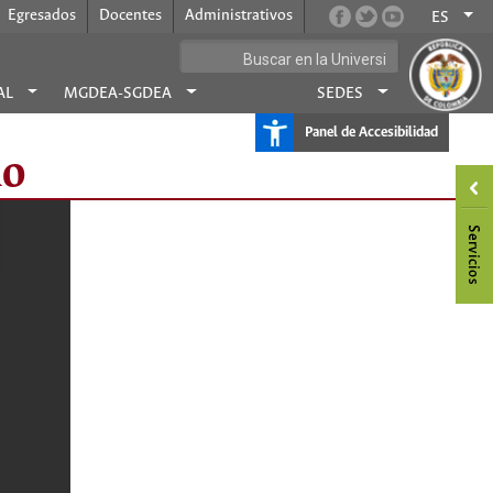
Egresados
Docentes
Administrativos
ES
AL
MGDEA-SGDEA
SEDES
Panel de Accesibilidad
io