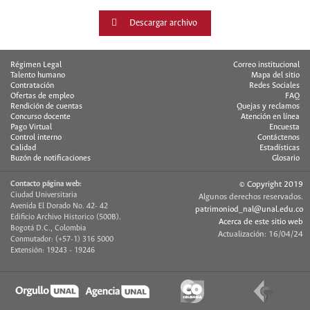
Descargar archivo
Régimen Legal
Correo institucional
Talento humano
Mapa del sitio
Contratación
Redes Sociales
Ofertas de empleo
FAQ
Rendición de cuentas
Quejas y reclamos
Concurso docente
Atención en línea
Pago Virtual
Encuesta
Control interno
Contáctenos
Calidad
Estadísticas
Buzón de notificaciones
Glosario
Contacto página web:
© Copyright 2019
Ciudad Universitaria
Algunos derechos reservados.
Avenida El Dorado No. 42- 42
patrimoniod_nal@unal.edu.co
Edificio Archivo Historico (500B).
Acerca de este sitio web
Bogotá D.C., Colombia
Actualización: 16/04/24
Conmutador: (+57-1) 316 5000
Extensión: 19243 - 19246