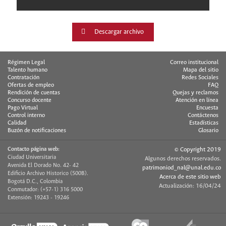
Descargar archivo
Régimen Legal
Correo institucional
Talento humano
Mapa del sitio
Contratación
Redes Sociales
Ofertas de empleo
FAQ
Rendición de cuentas
Quejas y reclamos
Concurso docente
Atención en línea
Pago Virtual
Encuesta
Control interno
Contáctenos
Calidad
Estadísticas
Buzón de notificaciones
Glosario
Contacto página web:
© Copyright 2019
Ciudad Universitaria
Algunos derechos reservados.
Avenida El Dorado No. 42- 42
patrimoniod_nal@unal.edu.co
Edificio Archivo Historico (500B).
Acerca de este sitio web
Bogotá D.C., Colombia
Actualización: 16/04/24
Conmutador: (+57-1) 316 5000
Extensión: 19243 - 19246