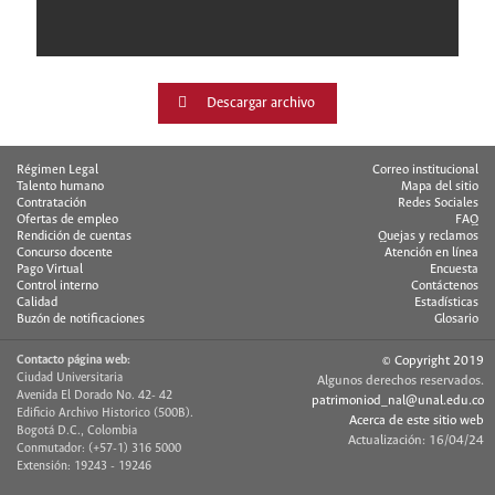
Descargar archivo
Régimen Legal
Correo institucional
Talento humano
Mapa del sitio
Contratación
Redes Sociales
Ofertas de empleo
FAQ
Rendición de cuentas
Quejas y reclamos
Concurso docente
Atención en línea
Pago Virtual
Encuesta
Control interno
Contáctenos
Calidad
Estadísticas
Buzón de notificaciones
Glosario
Contacto página web:
© Copyright 2019
Ciudad Universitaria
Algunos derechos reservados.
Avenida El Dorado No. 42- 42
patrimoniod_nal@unal.edu.co
Edificio Archivo Historico (500B).
Acerca de este sitio web
Bogotá D.C., Colombia
Actualización: 16/04/24
Conmutador: (+57-1) 316 5000
Extensión: 19243 - 19246