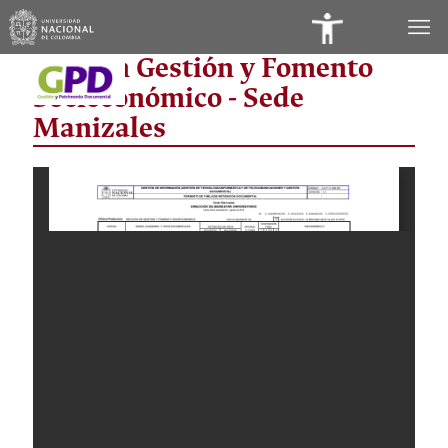
Panel
Sección Gestión y Fomento
de
Socieconómico - Sede
Accesibilidad
Manizales