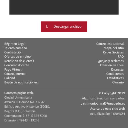
Descargar archivo
Régimen Legal
Correo institucional
Talento humano
Mapa del sitio
Contratación
Redes Sociales
Ofertas de empleo
FAQ
Rendición de cuentas
Quejas y reclamos
Concurso docente
Atención en línea
Pago Virtual
Encuesta
Control interno
Contáctenos
Calidad
Estadísticas
Buzón de notificaciones
Glosario
Contacto página web:
© Copyright 2019
Ciudad Universitaria
Algunos derechos reservados.
Avenida El Dorado No. 42- 42
patrimoniod_nal@unal.edu.co
Edificio Archivo Historico (500B).
Acerca de este sitio web
Bogotá D.C., Colombia
Actualización: 16/04/24
Conmutador: (+57-1) 316 5000
Extensión: 19243 - 19246