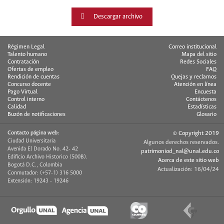
Descargar archivo
Régimen Legal
Correo institucional
Talento humano
Mapa del sitio
Contratación
Redes Sociales
Ofertas de empleo
FAQ
Rendición de cuentas
Quejas y reclamos
Concurso docente
Atención en línea
Pago Virtual
Encuesta
Control interno
Contáctenos
Calidad
Estadísticas
Buzón de notificaciones
Glosario
Contacto página web:
© Copyright 2019
Ciudad Universitaria
Algunos derechos reservados.
Avenida El Dorado No. 42- 42
patrimoniod_nal@unal.edu.co
Edificio Archivo Historico (500B).
Acerca de este sitio web
Bogotá D.C., Colombia
Actualización: 16/04/24
Conmutador: (+57-1) 316 5000
Extensión: 19243 - 19246