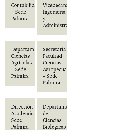
Contabilidad
Vicedecanatura
– Sede
Ingeniería
Palmira
y
Administración
Departamento
Secretaría
Ciencias
Facultad
Agrícolas
Ciencias
– Sede
Agropecuarias
Palmira
– Sede
Palmira
Dirección
Departamento
Académica-
de
Sede
Ciencias
Palmira
Biológicas