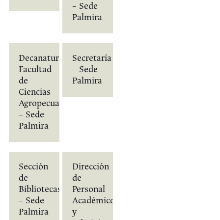
– Sede
Palmira
Decanatura
Secretaría
Facultad
– Sede
de
Palmira
Ciencias
Agropecuarias
– Sede
Palmira
Sección
Dirección
de
de
Bibliotecas
Personal
– Sede
Académico
Palmira
y