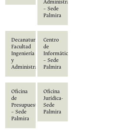
Administrativo
– Sede
Palmira
Decanatura
Centro
Facultad
de
Ingeniería
Informática
y
– Sede
Administración
Palmira
Oficina
Oficina
de
Jurídica-
Presupuesto
Sede
– Sede
Palmira
Palmira