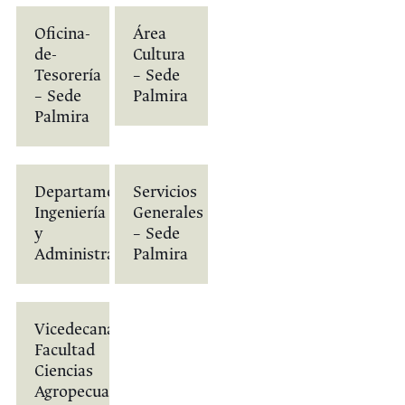
Oficina-
Área
de-
Cultura
Tesorería
– Sede
– Sede
Palmira
Palmira
Departamento
Servicios
Ingeniería
Generales
y
– Sede
Administración
Palmira
Vicedecanatura
Facultad
Ciencias
Agropecuarias