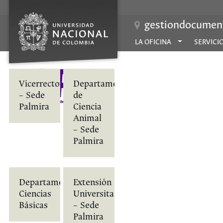
gestiondocument
LA OFICINA
SERVICI
Vicerrectoría
Departamento
– Sede
de
Palmira
Ciencia
Animal
– Sede
Palmira
Departamento
Extensión
Ciencias
Universitaria
Básicas
– Sede
Palmira