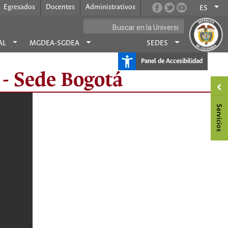
Egresados
Docentes
Administrativos
ES
AL
MGDEA-SGDEA
SEDES
Panel de Accesibilidad
- Sede Bogotá