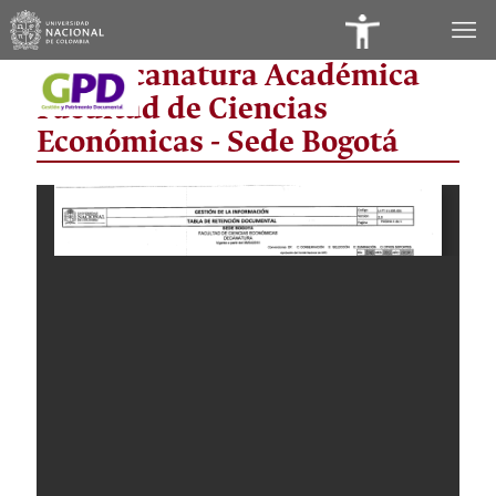
Panel
Vicedecanatura Académica
de
Facultad de Ciencias
Accesibilidad
Económicas - Sede Bogotá