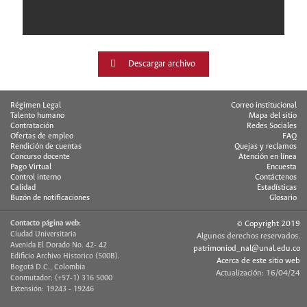
Descargar archivo
Régimen Legal
Correo institucional
Talento humano
Mapa del sitio
Contratación
Redes Sociales
Ofertas de empleo
FAQ
Rendición de cuentas
Quejas y reclamos
Concurso docente
Atención en línea
Pago Virtual
Encuesta
Control interno
Contáctenos
Calidad
Estadísticas
Buzón de notificaciones
Glosario
Contacto página web:
© Copyright 2019
Ciudad Universitaria
Algunos derechos reservados.
Avenida El Dorado No. 42- 42
patrimoniod_nal@unal.edu.co
Edificio Archivo Historico (500B).
Acerca de este sitio web
Bogotá D.C., Colombia
Actualización: 16/04/24
Conmutador: (+57-1) 316 5000
Extensión: 19243 - 19246