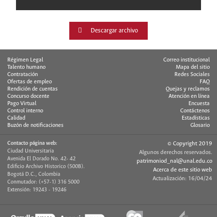
Descargar archivo
Régimen Legal
Correo institucional
Talento humano
Mapa del sitio
Contratación
Redes Sociales
Ofertas de empleo
FAQ
Rendición de cuentas
Quejas y reclamos
Concurso docente
Atención en línea
Pago Virtual
Encuesta
Control interno
Contáctenos
Calidad
Estadísticas
Buzón de notificaciones
Glosario
Contacto página web:
© Copyright 2019
Ciudad Universitaria
Algunos derechos reservados.
Avenida El Dorado No. 42- 42
patrimoniod_nal@unal.edu.co
Edificio Archivo Historico (500B).
Acerca de este sitio web
Bogotá D.C., Colombia
Actualización: 16/04/24
Conmutador: (+57-1) 316 5000
Extensión: 19243 - 19246