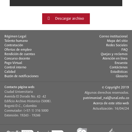
Descargar archivo
Régimen Legal
Correo institucional
Talento humano
Mapa del sitio
Contratación
Redes Sociales
Ofertas de empleo
FAQ
Rendición de cuentas
Quejas y reclamos
Concurso docente
Atención en línea
Pago Virtual
Encuesta
Control interno
Contáctenos
Calidad
Estadísticas
Buzón de notificaciones
Glosario
Contacto página web:
© Copyright 2019
Ciudad Universitaria
Algunos derechos reservados.
Avenida El Dorado No. 42- 42
patrimoniod_nal@unal.edu.co
Edificio Archivo Historico (500B).
Acerca de este sitio web
Bogotá D.C., Colombia
Actualización: 16/04/24
Conmutador: (+57-1) 316 5000
Extensión: 19243 - 19246