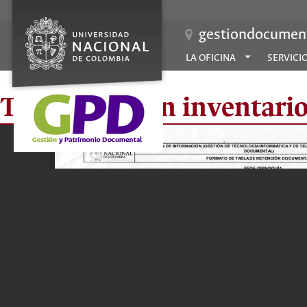
gestiondocument
LA OFICINA
SERVICI
TRD -Almacén inventari