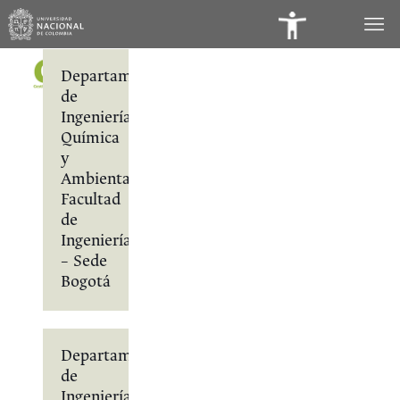
Panel
de
Departamento
Accesibilidad
de
Ingeniería
Química
y
Ambiental
Facultad
de
Ingeniería
– Sede
Bogotá
Departamento
de
Ingeniería