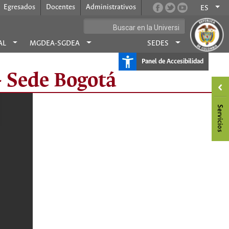
Egresados
Docentes
Administrativos
ES
AL
MGDEA-SGDEA
SEDES
Panel de Accesibilidad
- Sede Bogotá