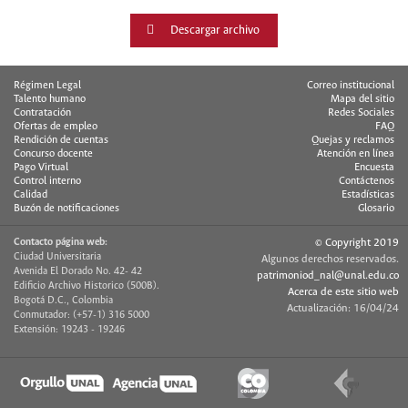
Descargar archivo
Régimen Legal
Correo institucional
Talento humano
Mapa del sitio
Contratación
Redes Sociales
Ofertas de empleo
FAQ
Rendición de cuentas
Quejas y reclamos
Concurso docente
Atención en línea
Pago Virtual
Encuesta
Control interno
Contáctenos
Calidad
Estadísticas
Buzón de notificaciones
Glosario
Contacto página web:
© Copyright 2019
Ciudad Universitaria
Algunos derechos reservados.
Avenida El Dorado No. 42- 42
patrimoniod_nal@unal.edu.co
Edificio Archivo Historico (500B).
Acerca de este sitio web
Bogotá D.C., Colombia
Actualización: 16/04/24
Conmutador: (+57-1) 316 5000
Extensión: 19243 - 19246