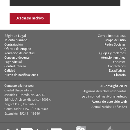
Descargar archivo
Régimen Legal
Correo institucional
Talento humano
Mapa del sitio
Contratación
Redes Sociales
Ofertas de empleo
FAQ
Rendición de cuentas
Quejas y reclamos
Concurso docente
Atención en línea
Pago Virtual
Encuesta
Control interno
Contáctenos
Calidad
Estadísticas
Buzón de notificaciones
Glosario
Contacto página web:
© Copyright 2019
Ciudad Universitaria
Algunos derechos reservados.
Avenida El Dorado No. 42- 42
patrimoniod_nal@unal.edu.co
Edificio Archivo Historico (500B).
Acerca de este sitio web
Bogotá D.C., Colombia
Actualización: 16/04/24
Conmutador: (+57-1) 316 5000
Extensión: 19243 - 19246