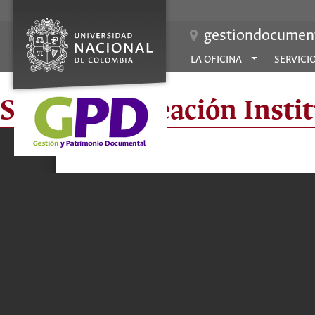
gestiondocument
LA OFICINA
SERVICI
Sección Planeación Instit