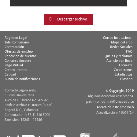
Descargar archivo
Régimen Legal
Correo institucional
Talento humano
Mapa del sitio
Contratación
Redes Sociales
Ofertas de empleo
FAQ
Rendición de cuentas
Quejas y reclamos
Concurso docente
Atención en línea
Pago Virtual
Encuesta
Control interno
Contáctenos
Calidad
Estadísticas
Buzón de notificaciones
Glosario
Contacto página web:
© Copyright 2019
Ciudad Universitaria
Algunos derechos reservados.
Avenida El Dorado No. 42- 42
patrimoniod_nal@unal.edu.co
Edificio Archivo Historico (500B).
Acerca de este sitio web
Bogotá D.C., Colombia
Actualización: 16/04/24
Conmutador: (+57-1) 316 5000
Extensión: 19243 - 19246