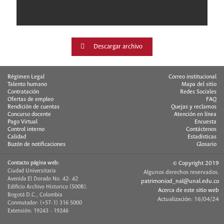
Descargar archivo
Régimen Legal
Correo institucional
Talento humano
Mapa del sitio
Contratación
Redes Sociales
Ofertas de empleo
FAQ
Rendición de cuentas
Quejas y reclamos
Concurso docente
Atención en línea
Pago Virtual
Encuesta
Control interno
Contáctenos
Calidad
Estadísticas
Buzón de notificaciones
Glosario
Contacto página web:
© Copyright 2019
Ciudad Universitaria
Algunos derechos reservados.
Avenida El Dorado No. 42- 42
patrimoniod_nal@unal.edu.co
Edificio Archivo Historico (500B).
Acerca de este sitio web
Bogotá D.C., Colombia
Actualización: 16/04/24
Conmutador: (+57-1) 316 5000
Extensión: 19243 - 19246