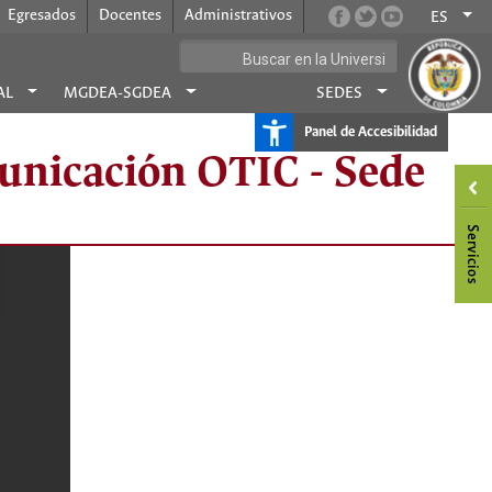
Egresados
Docentes
Administrativos
ES
AL
MGDEA-SGDEA
SEDES
Panel de Accesibilidad
municación OTIC - Sede