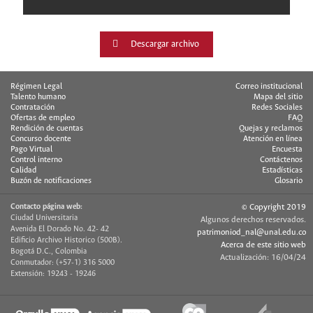
Descargar archivo
Régimen Legal
Correo institucional
Talento humano
Mapa del sitio
Contratación
Redes Sociales
Ofertas de empleo
FAQ
Rendición de cuentas
Quejas y reclamos
Concurso docente
Atención en línea
Pago Virtual
Encuesta
Control interno
Contáctenos
Calidad
Estadísticas
Buzón de notificaciones
Glosario
Contacto página web:
© Copyright 2019
Ciudad Universitaria
Algunos derechos reservados.
Avenida El Dorado No. 42- 42
patrimoniod_nal@unal.edu.co
Edificio Archivo Historico (500B).
Acerca de este sitio web
Bogotá D.C., Colombia
Actualización: 16/04/24
Conmutador: (+57-1) 316 5000
Extensión: 19243 - 19246