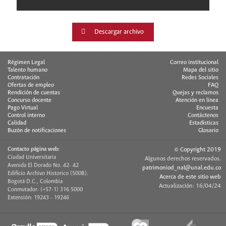
Descargar archivo
Régimen Legal
Correo institucional
Talento humano
Mapa del sitio
Contratación
Redes Sociales
Ofertas de empleo
FAQ
Rendición de cuentas
Quejas y reclamos
Concurso docente
Atención en línea
Pago Virtual
Encuesta
Control interno
Contáctenos
Calidad
Estadísticas
Buzón de notificaciones
Glosario
Contacto página web:
© Copyright 2019
Ciudad Universitaria
Algunos derechos reservados.
Avenida El Dorado No. 42- 42
patrimoniod_nal@unal.edu.co
Edificio Archivo Historico (500B).
Acerca de este sitio web
Bogotá D.C., Colombia
Actualización: 16/04/24
Conmutador: (+57-1) 316 5000
Extensión: 19243 - 19246