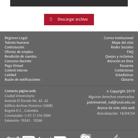
Descargar archivo
Régimen Legal
Correo institucional
Talento humano
Mapa del sitio
Contratación
Redes Sociales
Ofertas de empleo
FAQ
Rendición de cuentas
Quejas y reclamos
Concurso docente
Atención en línea
Pago Virtual
Encuesta
Control interno
Contáctenos
Calidad
Estadísticas
Buzón de notificaciones
Glosario
Contacto página web:
© Copyright 2019
Ciudad Universitaria
Algunos derechos reservados.
Avenida El Dorado No. 42- 42
patrimoniod_nal@unal.edu.co
Edificio Archivo Historico (500B).
Acerca de este sitio web
Bogotá D.C., Colombia
Actualización: 16/04/24
Conmutador: (+57-1) 316 5000
Extensión: 19243 - 19246