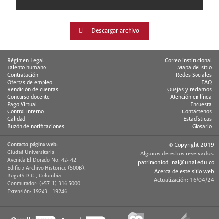
Descargar archivo
Régimen Legal
Correo institucional
Talento humano
Mapa del sitio
Contratación
Redes Sociales
Ofertas de empleo
FAQ
Rendición de cuentas
Quejas y reclamos
Concurso docente
Atención en línea
Pago Virtual
Encuesta
Control interno
Contáctenos
Calidad
Estadísticas
Buzón de notificaciones
Glosario
Contacto página web:
© Copyright 2019
Ciudad Universitaria
Algunos derechos reservados.
Avenida El Dorado No. 42- 42
patrimoniod_nal@unal.edu.co
Edificio Archivo Historico (500B).
Acerca de este sitio web
Bogotá D.C., Colombia
Actualización: 16/04/24
Conmutador: (+57-1) 316 5000
Extensión: 19243 - 19246