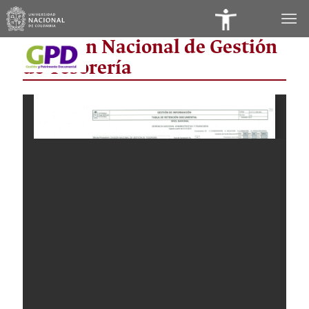
Panel
División Nacional de Gestión
de
de Tesorería
Accesibilidad