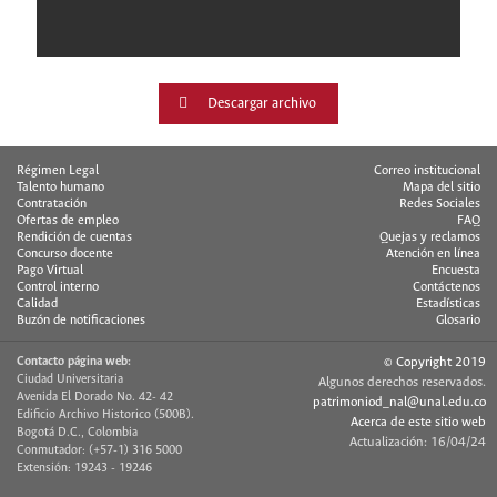
Descargar archivo
Régimen Legal
Correo institucional
Talento humano
Mapa del sitio
Contratación
Redes Sociales
Ofertas de empleo
FAQ
Rendición de cuentas
Quejas y reclamos
Concurso docente
Atención en línea
Pago Virtual
Encuesta
Control interno
Contáctenos
Calidad
Estadísticas
Buzón de notificaciones
Glosario
Contacto página web:
© Copyright 2019
Ciudad Universitaria
Algunos derechos reservados.
Avenida El Dorado No. 42- 42
patrimoniod_nal@unal.edu.co
Edificio Archivo Historico (500B).
Acerca de este sitio web
Bogotá D.C., Colombia
Actualización: 16/04/24
Conmutador: (+57-1) 316 5000
Extensión: 19243 - 19246