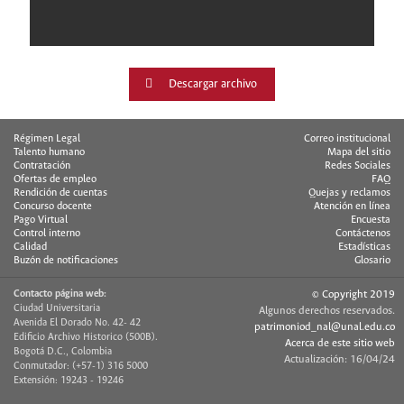
Descargar archivo
Régimen Legal
Correo institucional
Talento humano
Mapa del sitio
Contratación
Redes Sociales
Ofertas de empleo
FAQ
Rendición de cuentas
Quejas y reclamos
Concurso docente
Atención en línea
Pago Virtual
Encuesta
Control interno
Contáctenos
Calidad
Estadísticas
Buzón de notificaciones
Glosario
Contacto página web:
© Copyright 2019
Ciudad Universitaria
Algunos derechos reservados.
Avenida El Dorado No. 42- 42
patrimoniod_nal@unal.edu.co
Edificio Archivo Historico (500B).
Acerca de este sitio web
Bogotá D.C., Colombia
Actualización: 16/04/24
Conmutador: (+57-1) 316 5000
Extensión: 19243 - 19246