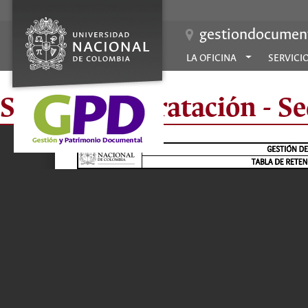
gestiondocument
LA OFICINA
SERVICI
Sección Contratación - S