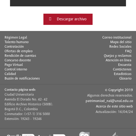
Descargar archivo
Régimen Legal
Correo institucional
Talento humano
Mapa del sitio
Contratación
Redes Sociales
Ofertas de empleo
FAQ
Rendición de cuentas
Quejas y reclamos
Concurso docente
Atención en línea
Pago Virtual
Encuesta
Control interno
Contáctenos
Calidad
Estadísticas
Buzón de notificaciones
Glosario
Contacto página web:
© Copyright 2019
Ciudad Universitaria
Algunos derechos reservados.
Avenida El Dorado No. 42- 42
patrimoniod_nal@unal.edu.co
Edificio Archivo Historico (500B).
Acerca de este sitio web
Bogotá D.C., Colombia
Actualización: 16/04/24
Conmutador: (+57-1) 316 5000
Extensión: 19243 - 19246