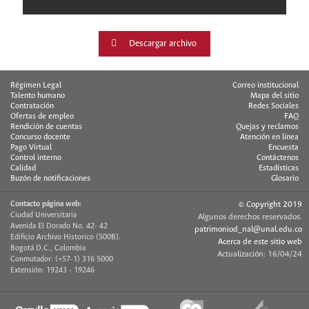
Descargar archivo
Régimen Legal
Correo institucional
Talento humano
Mapa del sitio
Contratación
Redes Sociales
Ofertas de empleo
FAQ
Rendición de cuentas
Quejas y reclamos
Concurso docente
Atención en línea
Pago Virtual
Encuesta
Control interno
Contáctenos
Calidad
Estadísticas
Buzón de notificaciones
Glosario
Contacto página web:
© Copyright 2019
Ciudad Universitaria
Algunos derechos reservados.
Avenida El Dorado No. 42- 42
patrimoniod_nal@unal.edu.co
Edificio Archivo Historico (500B).
Acerca de este sitio web
Bogotá D.C., Colombia
Actualización: 16/04/24
Conmutador: (+57-1) 316 5000
Extensión: 19243 - 19246