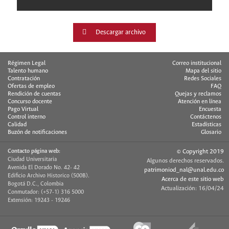
Descargar archivo
Régimen Legal
Correo institucional
Talento humano
Mapa del sitio
Contratación
Redes Sociales
Ofertas de empleo
FAQ
Rendición de cuentas
Quejas y reclamos
Concurso docente
Atención en línea
Pago Virtual
Encuesta
Control interno
Contáctenos
Calidad
Estadísticas
Buzón de notificaciones
Glosario
Contacto página web:
© Copyright 2019
Ciudad Universitaria
Algunos derechos reservados.
Avenida El Dorado No. 42- 42
patrimoniod_nal@unal.edu.co
Edificio Archivo Historico (500B).
Acerca de este sitio web
Bogotá D.C., Colombia
Actualización: 16/04/24
Conmutador: (+57-1) 316 5000
Extensión: 19243 - 19246