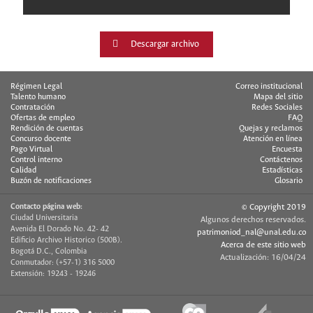
Descargar archivo
Régimen Legal
Correo institucional
Talento humano
Mapa del sitio
Contratación
Redes Sociales
Ofertas de empleo
FAQ
Rendición de cuentas
Quejas y reclamos
Concurso docente
Atención en línea
Pago Virtual
Encuesta
Control interno
Contáctenos
Calidad
Estadísticas
Buzón de notificaciones
Glosario
Contacto página web:
© Copyright 2019
Ciudad Universitaria
Algunos derechos reservados.
Avenida El Dorado No. 42- 42
patrimoniod_nal@unal.edu.co
Edificio Archivo Historico (500B).
Acerca de este sitio web
Bogotá D.C., Colombia
Actualización: 16/04/24
Conmutador: (+57-1) 316 5000
Extensión: 19243 - 19246