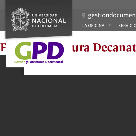
gestiondocument
LA OFICINA
SERVICI
Fac Arquitectura Decanat