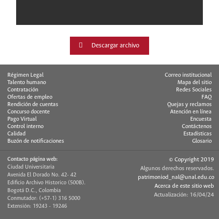
Descargar archivo
Régimen Legal
Correo institucional
Talento humano
Mapa del sitio
Contratación
Redes Sociales
Ofertas de empleo
FAQ
Rendición de cuentas
Quejas y reclamos
Concurso docente
Atención en línea
Pago Virtual
Encuesta
Control interno
Contáctenos
Calidad
Estadísticas
Buzón de notificaciones
Glosario
Contacto página web:
© Copyright 2019
Ciudad Universitaria
Algunos derechos reservados.
Avenida El Dorado No. 42- 42
patrimoniod_nal@unal.edu.co
Edificio Archivo Historico (500B).
Acerca de este sitio web
Bogotá D.C., Colombia
Actualización: 16/04/24
Conmutador: (+57-1) 316 5000
Extensión: 19243 - 19246