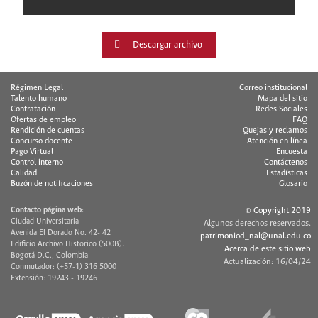
Descargar archivo
Régimen Legal
Correo institucional
Talento humano
Mapa del sitio
Contratación
Redes Sociales
Ofertas de empleo
FAQ
Rendición de cuentas
Quejas y reclamos
Concurso docente
Atención en línea
Pago Virtual
Encuesta
Control interno
Contáctenos
Calidad
Estadísticas
Buzón de notificaciones
Glosario
Contacto página web:
© Copyright 2019
Ciudad Universitaria
Algunos derechos reservados.
Avenida El Dorado No. 42- 42
patrimoniod_nal@unal.edu.co
Edificio Archivo Historico (500B).
Acerca de este sitio web
Bogotá D.C., Colombia
Actualización: 16/04/24
Conmutador: (+57-1) 316 5000
Extensión: 19243 - 19246