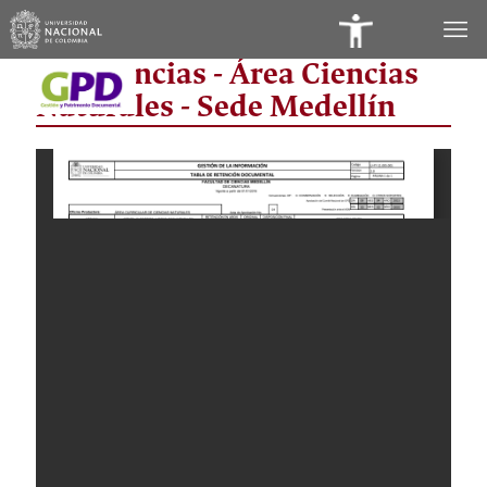
Panel
Fac Ciencias - Área Ciencias
de
Naturales - Sede Medellín
Accesibilidad