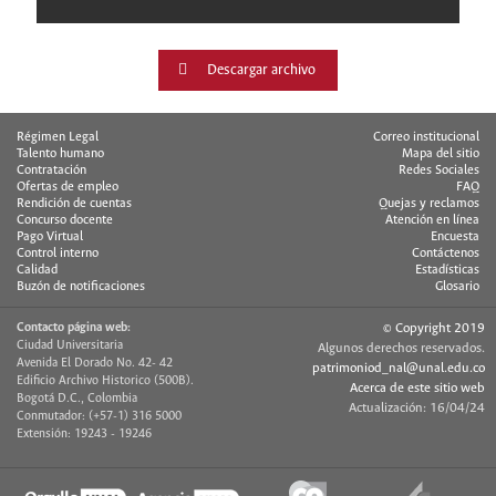
Descargar archivo
Régimen Legal
Correo institucional
Talento humano
Mapa del sitio
Contratación
Redes Sociales
Ofertas de empleo
FAQ
Rendición de cuentas
Quejas y reclamos
Concurso docente
Atención en línea
Pago Virtual
Encuesta
Control interno
Contáctenos
Calidad
Estadísticas
Buzón de notificaciones
Glosario
Contacto página web:
© Copyright 2019
Ciudad Universitaria
Algunos derechos reservados.
Avenida El Dorado No. 42- 42
patrimoniod_nal@unal.edu.co
Edificio Archivo Historico (500B).
Acerca de este sitio web
Bogotá D.C., Colombia
Actualización: 16/04/24
Conmutador: (+57-1) 316 5000
Extensión: 19243 - 19246