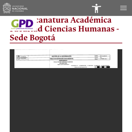
Panel
Vicedecanatura Académica
de
Facultad Ciencias Humanas -
Accesibilidad
Sede Bogotá