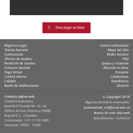
Descargar archivo
Régimen Legal
Correo institucional
Talento humano
Mapa del sitio
Contratación
Redes Sociales
Ofertas de empleo
FAQ
Rendición de cuentas
Quejas y reclamos
Concurso docente
Atención en línea
Pago Virtual
Encuesta
Control interno
Contáctenos
Calidad
Estadísticas
Buzón de notificaciones
Glosario
Contacto página web:
© Copyright 2019
Ciudad Universitaria
Algunos derechos reservados.
Avenida El Dorado No. 42- 42
patrimoniod_nal@unal.edu.co
Edificio Archivo Historico (500B).
Acerca de este sitio web
Bogotá D.C., Colombia
Actualización: 16/04/24
Conmutador: (+57-1) 316 5000
Extensión: 19243 - 19246