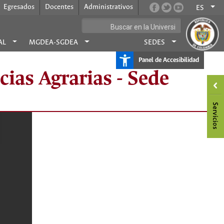
Egresados
Docentes
Administrativos
ES
AL
MGDEA-SGDEA
SEDES
Panel de Accesibilidad
ias Agrarias - Sede