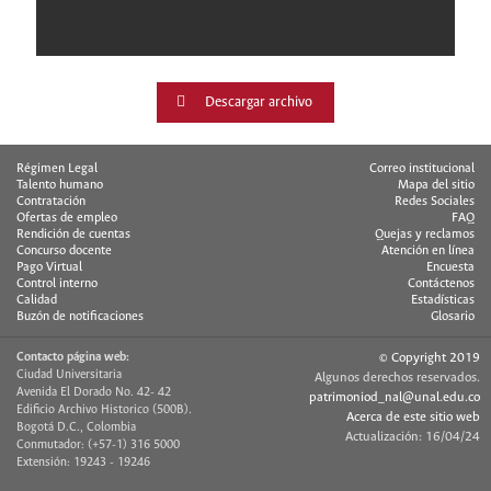
Descargar archivo
Régimen Legal
Correo institucional
Talento humano
Mapa del sitio
Contratación
Redes Sociales
Ofertas de empleo
FAQ
Rendición de cuentas
Quejas y reclamos
Concurso docente
Atención en línea
Pago Virtual
Encuesta
Control interno
Contáctenos
Calidad
Estadísticas
Buzón de notificaciones
Glosario
Contacto página web:
© Copyright 2019
Ciudad Universitaria
Algunos derechos reservados.
Avenida El Dorado No. 42- 42
patrimoniod_nal@unal.edu.co
Edificio Archivo Historico (500B).
Acerca de este sitio web
Bogotá D.C., Colombia
Actualización: 16/04/24
Conmutador: (+57-1) 316 5000
Extensión: 19243 - 19246