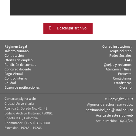
Descargar archivo
Régimen Legal
Correo institucional
Talento humano
Mapa del sitio
Contratación
Redes Sociales
Ofertas de empleo
FAQ
Rendición de cuentas
Quejas y reclamos
Concurso docente
Atención en línea
Pago Virtual
Encuesta
Control interno
Contáctenos
Calidad
Estadísticas
Buzón de notificaciones
Glosario
Contacto página web:
© Copyright 2019
Ciudad Universitaria
Algunos derechos reservados.
Avenida El Dorado No. 42- 42
patrimoniod_nal@unal.edu.co
Edificio Archivo Historico (500B).
Acerca de este sitio web
Bogotá D.C., Colombia
Actualización: 16/04/24
Conmutador: (+57-1) 316 5000
Extensión: 19243 - 19246