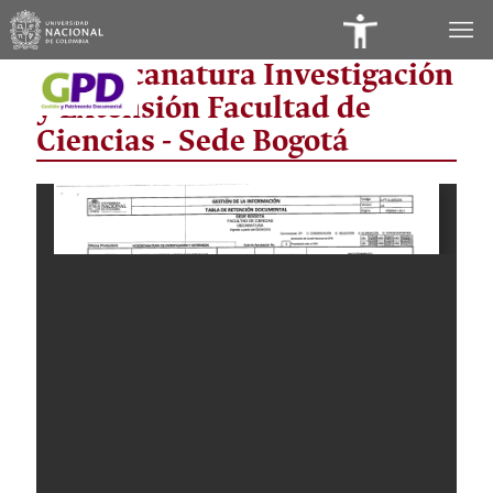
Panel
Vicedecanatura Investigación
de
y Extensión Facultad de
Accesibilidad
Ciencias - Sede Bogotá