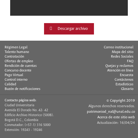
Descargar archivo
Régimen Legal
Correo institucional
Talento humano
Mapa del sitio
Contratación
Redes Sociales
Ofertas de empleo
FAQ
Rendición de cuentas
Quejas y reclamos
Concurso docente
Atención en línea
Pago Virtual
Encuesta
Control interno
Contáctenos
Calidad
Estadísticas
Buzón de notificaciones
Glosario
Contacto página web:
© Copyright 2019
Ciudad Universitaria
Algunos derechos reservados.
Avenida El Dorado No. 42- 42
patrimoniod_nal@unal.edu.co
Edificio Archivo Historico (500B).
Acerca de este sitio web
Bogotá D.C., Colombia
Actualización: 16/04/24
Conmutador: (+57-1) 316 5000
Extensión: 19243 - 19246